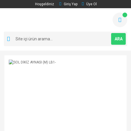
Hoşgeldiniz
Giriş Yap
Üye Ol
ARA