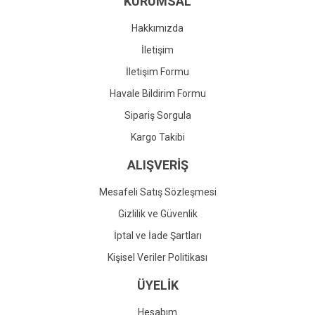
KURUMSAL
Ürün fiyatı diğer sitelerden daha pahalı.
Bu ürüne benzer farklı alternatifler olmalı.
Hakkımızda
İletişim
İletişim Formu
Havale Bildirim Formu
Gönder
Sipariş Sorgula
Kargo Takibi
ALIŞVERİŞ
Mesafeli Satış Sözleşmesi
Gizlilik ve Güvenlik
İptal ve İade Şartları
Kişisel Veriler Politikası
ÜYELİK
Hesabım