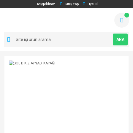
Hoşgeldiniz
Giriş Yap
Üye Ol
ARA