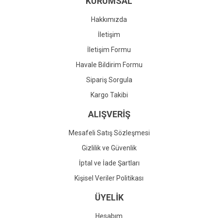
KURUMSAL
Ürün fiyatı diğer sitelerden daha pahalı.
Bu ürüne benzer farklı alternatifler olmalı.
Hakkımızda
İletişim
İletişim Formu
Havale Bildirim Formu
Gönder
Sipariş Sorgula
Kargo Takibi
ALIŞVERİŞ
Mesafeli Satış Sözleşmesi
Gizlilik ve Güvenlik
İptal ve İade Şartları
Kişisel Veriler Politikası
ÜYELİK
Hesabım