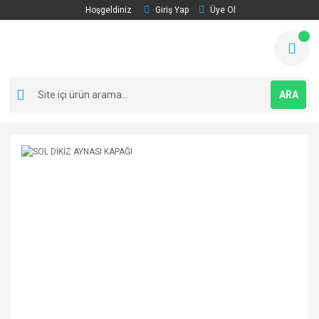
Hoşgeldiniz
Giriş Yap
Üye Ol
ARA