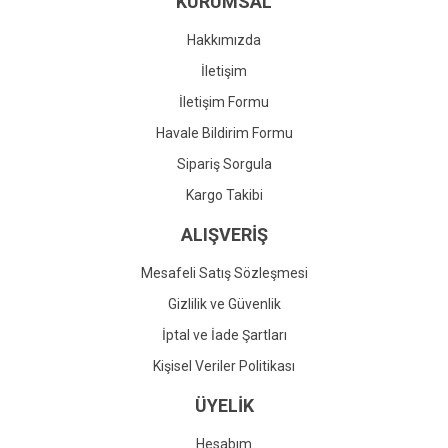
KURUMSAL
Ürün fiyatı diğer sitelerden daha pahalı.
Bu ürüne benzer farklı alternatifler olmalı.
Hakkımızda
İletişim
İletişim Formu
Havale Bildirim Formu
Gönder
Sipariş Sorgula
Kargo Takibi
ALIŞVERİŞ
Mesafeli Satış Sözleşmesi
Gizlilik ve Güvenlik
İptal ve İade Şartları
Kişisel Veriler Politikası
ÜYELİK
Hesabım