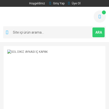
Hoşgeldiniz
Giriş Yap
Üye Ol
ARA