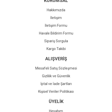
KURUMSAL
Ürün fiyatı diğer sitelerden daha pahalı.
Bu ürüne benzer farklı alternatifler olmalı.
Hakkımızda
İletişim
İletişim Formu
Havale Bildirim Formu
Gönder
Sipariş Sorgula
Kargo Takibi
ALIŞVERİŞ
Mesafeli Satış Sözleşmesi
Gizlilik ve Güvenlik
İptal ve İade Şartları
Kişisel Veriler Politikası
ÜYELİK
Hesabım