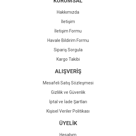
KURUMSAL
Ürün fiyatı diğer sitelerden daha pahalı.
Bu ürüne benzer farklı alternatifler olmalı.
Hakkımızda
İletişim
İletişim Formu
Havale Bildirim Formu
Gönder
Sipariş Sorgula
Kargo Takibi
ALIŞVERİŞ
Mesafeli Satış Sözleşmesi
Gizlilik ve Güvenlik
İptal ve İade Şartları
Kişisel Veriler Politikası
ÜYELİK
Hesabım