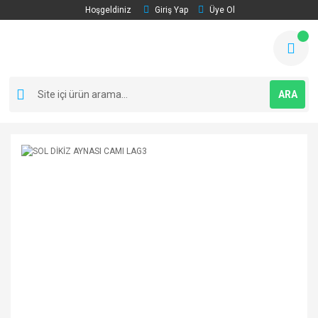
Hoşgeldiniz
Giriş Yap
Üye Ol
ARA