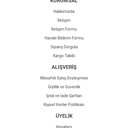
KURUMSAL
Ürün fiyatı diğer sitelerden daha pahalı.
Bu ürüne benzer farklı alternatifler olmalı.
Hakkımızda
İletişim
İletişim Formu
Havale Bildirim Formu
Gönder
Sipariş Sorgula
Kargo Takibi
ALIŞVERİŞ
Mesafeli Satış Sözleşmesi
Gizlilik ve Güvenlik
İptal ve İade Şartları
Kişisel Veriler Politikası
ÜYELİK
Hesabım