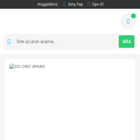
Hoşgeldiniz
Giriş Yap
Üye Ol
ARA