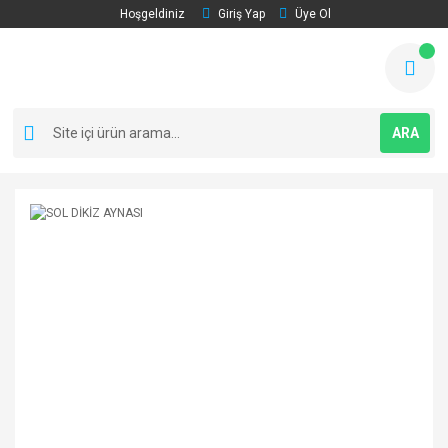
Hoşgeldiniz
Giriş Yap
Üye Ol
ARA