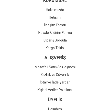
KURUMSAL
Ürün fiyatı diğer sitelerden daha pahalı.
Bu ürüne benzer farklı alternatifler olmalı.
Hakkımızda
İletişim
İletişim Formu
Havale Bildirim Formu
Gönder
Sipariş Sorgula
Kargo Takibi
ALIŞVERİŞ
Mesafeli Satış Sözleşmesi
Gizlilik ve Güvenlik
İptal ve İade Şartları
Kişisel Veriler Politikası
ÜYELİK
Hesabım