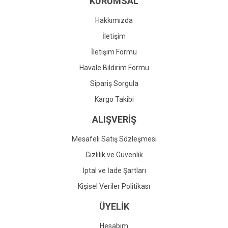
KURUMSAL
Ürün fiyatı diğer sitelerden daha pahalı.
Bu ürüne benzer farklı alternatifler olmalı.
Hakkımızda
İletişim
İletişim Formu
Havale Bildirim Formu
Gönder
Sipariş Sorgula
Kargo Takibi
ALIŞVERİŞ
Mesafeli Satış Sözleşmesi
Gizlilik ve Güvenlik
İptal ve İade Şartları
Kişisel Veriler Politikası
ÜYELİK
Hesabım