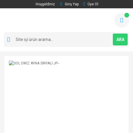
Hoşgeldiniz
Giriş Yap
Üye Ol
ARA