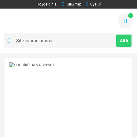
Hoşgeldiniz
Giriş Yap
Üye Ol
ARA