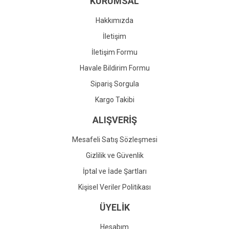
KURUMSAL
Ürün fiyatı diğer sitelerden daha pahalı.
Bu ürüne benzer farklı alternatifler olmalı.
Hakkımızda
İletişim
İletişim Formu
Havale Bildirim Formu
Gönder
Sipariş Sorgula
Kargo Takibi
ALIŞVERİŞ
Mesafeli Satış Sözleşmesi
Gizlilik ve Güvenlik
İptal ve İade Şartları
Kişisel Veriler Politikası
ÜYELİK
Hesabım