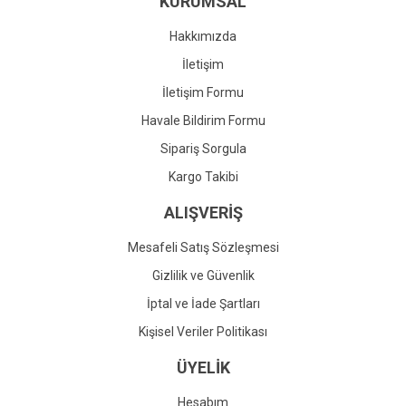
KURUMSAL
Ürün fiyatı diğer sitelerden daha pahalı.
Bu ürüne benzer farklı alternatifler olmalı.
Hakkımızda
İletişim
İletişim Formu
Havale Bildirim Formu
Gönder
Sipariş Sorgula
Kargo Takibi
ALIŞVERİŞ
Mesafeli Satış Sözleşmesi
Gizlilik ve Güvenlik
İptal ve İade Şartları
Kişisel Veriler Politikası
ÜYELİK
Hesabım