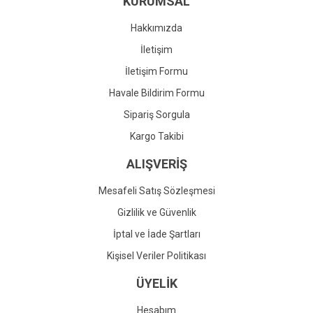
KURUMSAL
Ürün fiyatı diğer sitelerden daha pahalı.
Bu ürüne benzer farklı alternatifler olmalı.
Hakkımızda
İletişim
İletişim Formu
Havale Bildirim Formu
Gönder
Sipariş Sorgula
Kargo Takibi
ALIŞVERİŞ
Mesafeli Satış Sözleşmesi
Gizlilik ve Güvenlik
İptal ve İade Şartları
Kişisel Veriler Politikası
ÜYELİK
Hesabım