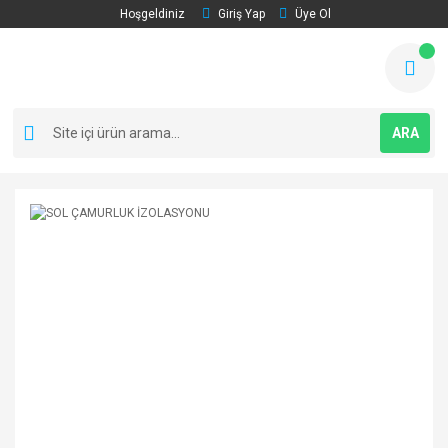
Hoşgeldiniz
Giriş Yap
Üye Ol
ARA