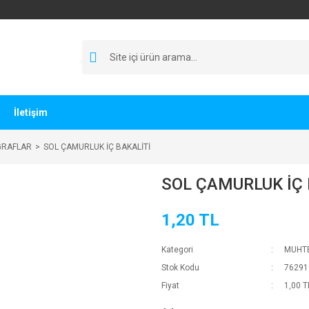
İletişim
GRAFLAR
SOL ÇAMURLUK İÇ BAKALİTİ
SOL ÇAMURLUK İÇ 
1,20 TL
Kategori
MUHTE
Stok Kodu
76291
Fiyat
1,00 T