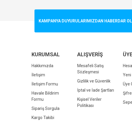
Görüş ve önerileriniz için teşekkür ederiz.
Ürün resmi kalitesiz, bozuk veya görüntülenemiyo
KAMPANYA DUYURULARIMIZDAN HABERDAR OLMA
Ürün açıklamasında eksik bilgiler bulunuyor.
Ürün bilgilerinde hatalar bulunuyor.
Ürün fiyatı diğer sitelerden daha pahalı.
Bu ürüne benzer farklı alternatifler olmalı.
KURUMSAL
ALIŞVERİŞ
ÜYE
Hakkımızda
Mesafeli Satış
Hes
Sözleşmesi
İletişim
Yeni 
Gizlilik ve Güvenlik
İletişim Formu
Üye G
İptal ve İade Şartları
Havale Bildirim
Şifr
Formu
Kişisel Veriler
Sepe
Politikası
Sipariş Sorgula
Kargo Takibi