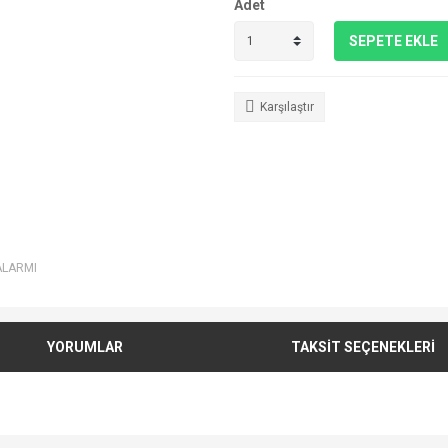
Adet
SEPETE EKLE
Karşılaştır
ALARMI
YORUMLAR
TAKSİT SEÇENEKLERİ
e diğer konularda yetersiz gördüğünüz noktaları öneri formunu kullanarak tarafımı