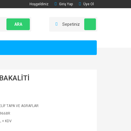
Hoşgeldiniz
Giriş Yap
Üye Ol
ARA
Sepetiniz
BAKALİTİ
LİF TAPA VE AGRAFLAR
9668R
L + KDV