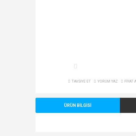
TAVSİYE ET
YORUM YAZ
FİYAT 
ÜRÜN BİLGİSİ
Bu ürünün fiyat bilgisi, resim, ürün açıklamalarında v