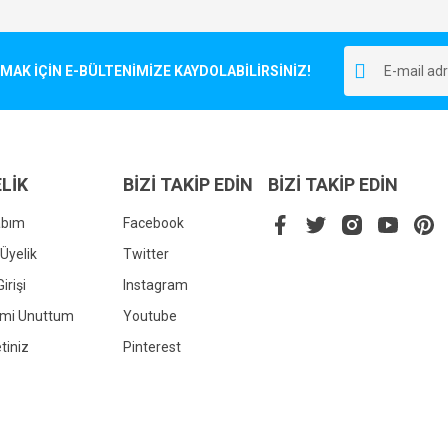
Bu ürüne ilk yorumu siz yapın!
r.
K İÇİN E-BÜLTENİMİZE KAYDOLABİLİRSİNİZ!
Yorum Yaz
LİK
BİZİ TAKİP EDİN
BİZİ TAKİP EDİN
abım
Facebook
Üyelik
Twitter
irişi
Instagram
Gönder
emi Unuttum
Youtube
tiniz
Pinterest