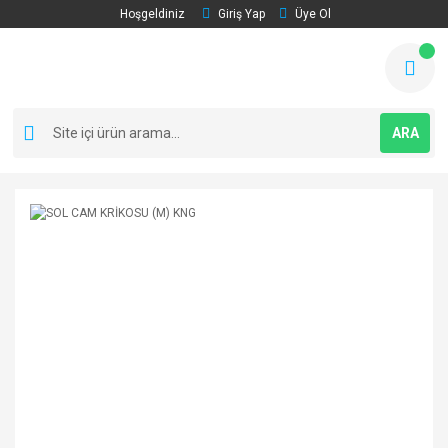
Hoşgeldiniz
Giriş Yap
Üye Ol
ARA