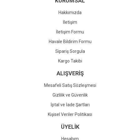
KURUMSAL
Ürün fiyatı diğer sitelerden daha pahalı.
Bu ürüne benzer farklı alternatifler olmalı.
Hakkımızda
İletişim
İletişim Formu
Havale Bildirim Formu
Gönder
Sipariş Sorgula
Kargo Takibi
ALIŞVERİŞ
Mesafeli Satış Sözleşmesi
Gizlilik ve Güvenlik
İptal ve İade Şartları
Kişisel Veriler Politikası
ÜYELİK
Hesabım