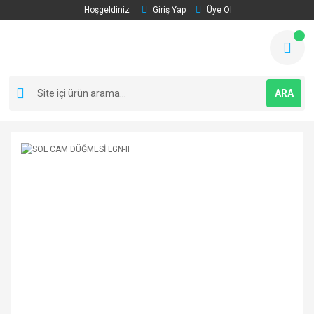
Hoşgeldiniz
Giriş Yap
Üye Ol
ARA