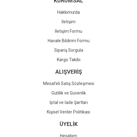
KURUMSAL
Ürün fiyatı diğer sitelerden daha pahalı.
Bu ürüne benzer farklı alternatifler olmalı.
Hakkımızda
İletişim
İletişim Formu
Havale Bildirim Formu
Gönder
Sipariş Sorgula
Kargo Takibi
ALIŞVERİŞ
Mesafeli Satış Sözleşmesi
Gizlilik ve Güvenlik
İptal ve İade Şartları
Kişisel Veriler Politikası
ÜYELİK
Hesabım