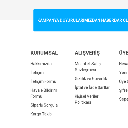
Görüş ve önerileriniz için teşekkür ederiz.
Ürün resmi kalitesiz, bozuk veya görüntülenemiyo
KAMPANYA DUYURULARIMIZDAN HABERDAR OLMA
Ürün açıklamasında eksik bilgiler bulunuyor.
Ürün bilgilerinde hatalar bulunuyor.
Ürün fiyatı diğer sitelerden daha pahalı.
Bu ürüne benzer farklı alternatifler olmalı.
KURUMSAL
ALIŞVERİŞ
ÜYE
Hakkımızda
Mesafeli Satış
Hes
Sözleşmesi
İletişim
Yeni 
Gizlilik ve Güvenlik
İletişim Formu
Üye G
İptal ve İade Şartları
Havale Bildirim
Şifr
Formu
Kişisel Veriler
Sepe
Politikası
Sipariş Sorgula
Kargo Takibi