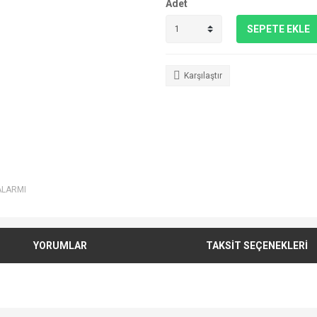
Adet
SEPETE EKLE
Karşılaştır
ALARMI
YORUMLAR
TAKSİT SEÇENEKLERİ
e diğer konularda yetersiz gördüğünüz noktaları öneri formunu kullanarak tarafımı