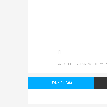
TAVSİYE ET
YORUM YAZ
FİYAT 
ÜRÜN BİLGİSİ
Bu ürünün fiyat bilgisi, resim, ürün açıklamalarında v