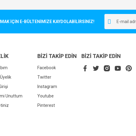
Bu ürüne ilk yorumu siz yapın!
r.
K İÇİN E-BÜLTENİMİZE KAYDOLABİLİRSİNİZ!
Yorum Yaz
LİK
BİZİ TAKİP EDİN
BİZİ TAKİP EDİN
abım
Facebook
Üyelik
Twitter
irişi
Instagram
Gönder
emi Unuttum
Youtube
tiniz
Pinterest