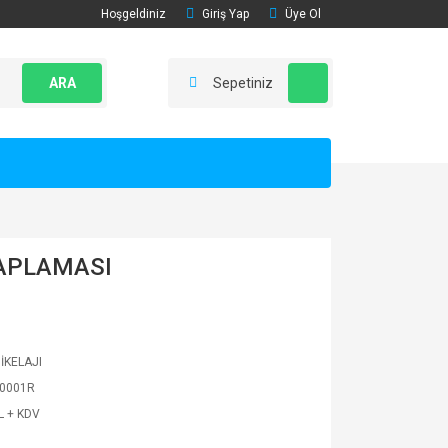
Hoşgeldiniz
Giriş Yap
Üye Ol
ARA
Sepetiniz
KAPLAMASI
İKELAJI
0001R
L + KDV