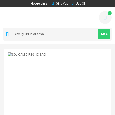
Hoşgeldiniz
Giriş Yap
Üye Ol
ARA