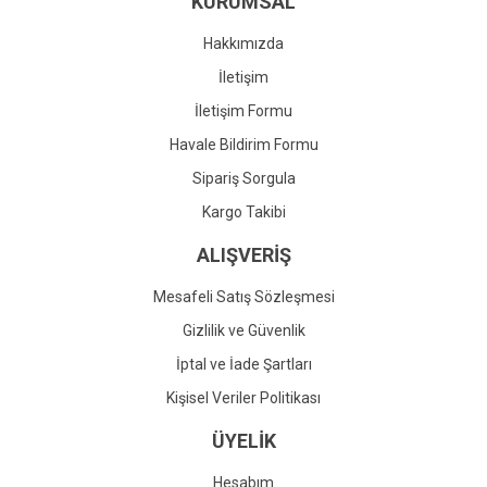
KURUMSAL
Ürün fiyatı diğer sitelerden daha pahalı.
Bu ürüne benzer farklı alternatifler olmalı.
Hakkımızda
İletişim
İletişim Formu
Havale Bildirim Formu
Gönder
Sipariş Sorgula
Kargo Takibi
ALIŞVERİŞ
Mesafeli Satış Sözleşmesi
Gizlilik ve Güvenlik
İptal ve İade Şartları
Kişisel Veriler Politikası
ÜYELİK
Hesabım