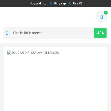
Hoşgeldiniz
Giriş Yap
Üye Ol
ARA