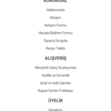
KURUMSAL
Ürün fiyatı diğer sitelerden daha pahalı.
Bu ürüne benzer farklı alternatifler olmalı.
Hakkımızda
İletişim
İletişim Formu
Havale Bildirim Formu
Gönder
Sipariş Sorgula
Kargo Takibi
ALIŞVERİŞ
Mesafeli Satış Sözleşmesi
Gizlilik ve Güvenlik
İptal ve İade Şartları
Kişisel Veriler Politikası
ÜYELİK
Hesabım