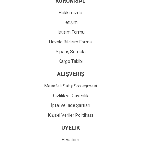
KURUMSAL
Ürün fiyatı diğer sitelerden daha pahalı.
Bu ürüne benzer farklı alternatifler olmalı.
Hakkımızda
İletişim
İletişim Formu
Havale Bildirim Formu
Gönder
Sipariş Sorgula
Kargo Takibi
ALIŞVERİŞ
Mesafeli Satış Sözleşmesi
Gizlilik ve Güvenlik
İptal ve İade Şartları
Kişisel Veriler Politikası
ÜYELİK
Hesabım