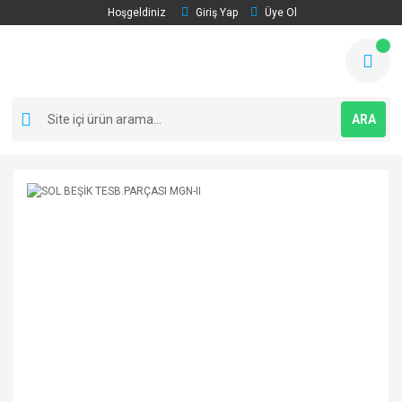
Hoşgeldiniz
Giriş Yap
Üye Ol
ARA