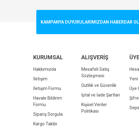
Görüş ve önerileriniz için teşekkür ederiz.
Ürün resmi kalitesiz, bozuk veya görüntülenemiyo
KAMPANYA DUYURULARIMIZDAN HABERDAR OLMA
Ürün açıklamasında eksik bilgiler bulunuyor.
Ürün bilgilerinde hatalar bulunuyor.
Ürün fiyatı diğer sitelerden daha pahalı.
Bu ürüne benzer farklı alternatifler olmalı.
KURUMSAL
ALIŞVERİŞ
ÜYE
Hakkımızda
Mesafeli Satış
Hes
Sözleşmesi
İletişim
Yeni 
Gizlilik ve Güvenlik
İletişim Formu
Üye G
İptal ve İade Şartları
Havale Bildirim
Şifr
Formu
Kişisel Veriler
Sepe
Politikası
Sipariş Sorgula
Kargo Takibi