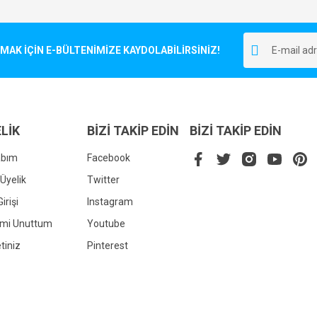
Bu ürüne ilk yorumu siz yapın!
r.
K İÇİN E-BÜLTENİMİZE KAYDOLABİLİRSİNİZ!
Yorum Yaz
LİK
BİZİ TAKİP EDİN
BİZİ TAKİP EDİN
abım
Facebook
Üyelik
Twitter
irişi
Instagram
Gönder
emi Unuttum
Youtube
tiniz
Pinterest