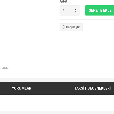
Adet
SEPETE EKLE
Karşılaştır
ALARMI
YORUMLAR
TAKSİT SEÇENEKLERİ
e diğer konularda yetersiz gördüğünüz noktaları öneri formunu kullanarak tarafımı