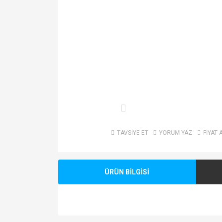
TAVSİYE ET
YORUM YAZ
FİYAT 
ÜRÜN BİLGİSİ
Bu ürünün fiyat bilgisi, resim, ürün açıklamalarında v