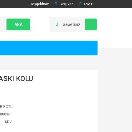
Hoşgeldiniz
Giriş Yap
Üye Ol
ARA
Sepetiniz
ASKI KOLU
R ROTU
0009R
L + KDV