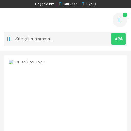
Hoşgeldiniz
Giriş Yap
Üye Ol
ARA