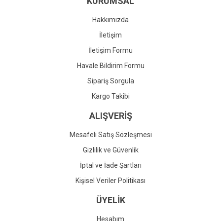
KURUMSAL
Ürün fiyatı diğer sitelerden daha pahalı.
Bu ürüne benzer farklı alternatifler olmalı.
Hakkımızda
İletişim
İletişim Formu
Havale Bildirim Formu
Gönder
Sipariş Sorgula
Kargo Takibi
ALIŞVERİŞ
Mesafeli Satış Sözleşmesi
Gizlilik ve Güvenlik
İptal ve İade Şartları
Kişisel Veriler Politikası
ÜYELİK
Hesabım