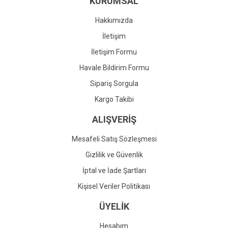
KURUMSAL
Ürün fiyatı diğer sitelerden daha pahalı.
Bu ürüne benzer farklı alternatifler olmalı.
Hakkımızda
İletişim
İletişim Formu
Havale Bildirim Formu
Gönder
Sipariş Sorgula
Kargo Takibi
ALIŞVERİŞ
Mesafeli Satış Sözleşmesi
Gizlilik ve Güvenlik
İptal ve İade Şartları
Kişisel Veriler Politikası
ÜYELİK
Hesabım