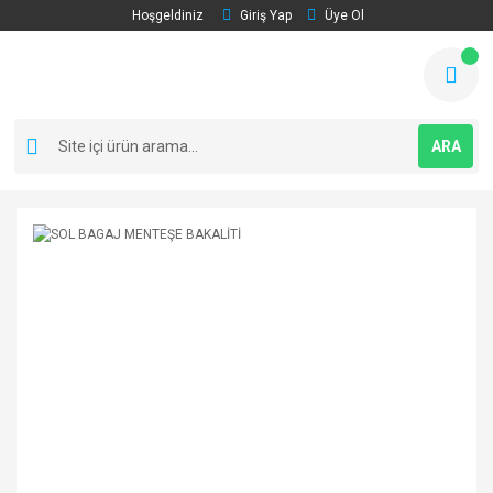
Hoşgeldiniz
Giriş Yap
Üye Ol
ARA