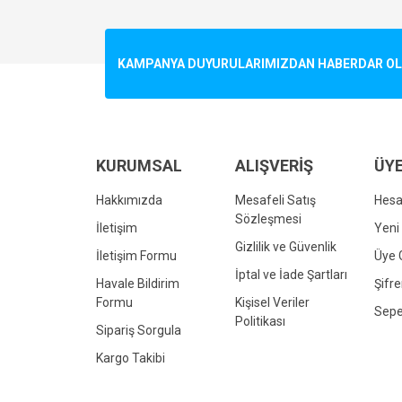
Görüş ve önerileriniz için teşekkür ederiz.
Ürün resmi kalitesiz, bozuk veya görüntülenemiyo
KAMPANYA DUYURULARIMIZDAN HABERDAR OLMA
Ürün açıklamasında eksik bilgiler bulunuyor.
Ürün bilgilerinde hatalar bulunuyor.
Ürün fiyatı diğer sitelerden daha pahalı.
Bu ürüne benzer farklı alternatifler olmalı.
KURUMSAL
ALIŞVERİŞ
ÜYE
Hakkımızda
Mesafeli Satış
Hes
Sözleşmesi
İletişim
Yeni 
Gizlilik ve Güvenlik
İletişim Formu
Üye G
İptal ve İade Şartları
Havale Bildirim
Şifr
Formu
Kişisel Veriler
Sepe
Politikası
Sipariş Sorgula
Kargo Takibi