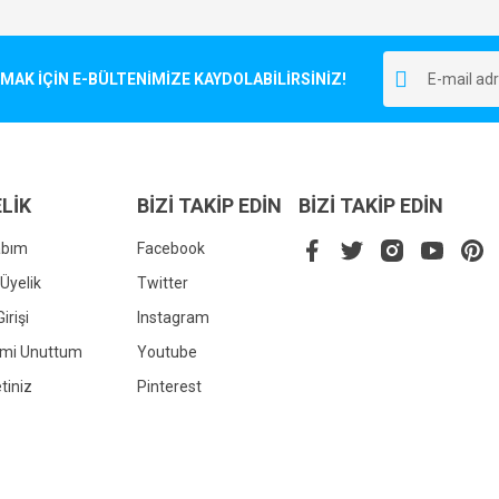
Bu ürüne ilk yorumu siz yapın!
r.
K İÇİN E-BÜLTENİMİZE KAYDOLABİLİRSİNİZ!
Yorum Yaz
LİK
BİZİ TAKİP EDİN
BİZİ TAKİP EDİN
abım
Facebook
Üyelik
Twitter
irişi
Instagram
Gönder
emi Unuttum
Youtube
tiniz
Pinterest