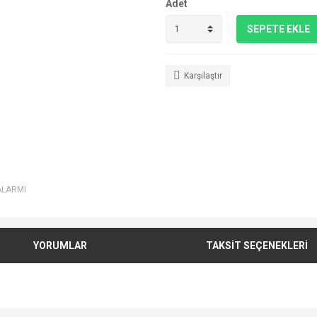
Adet
SEPETE EKLE
Karşılaştır
ALARMI
YORUMLAR
TAKSİT SEÇENEKLERİ
e diğer konularda yetersiz gördüğünüz noktaları öneri formunu kullanarak tarafımı