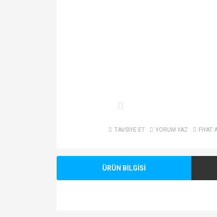
TAVSİYE ET
YORUM YAZ
FİYAT 
ÜRÜN BİLGİSİ
Bu ürünün fiyat bilgisi, resim, ürün açıklamalarında v