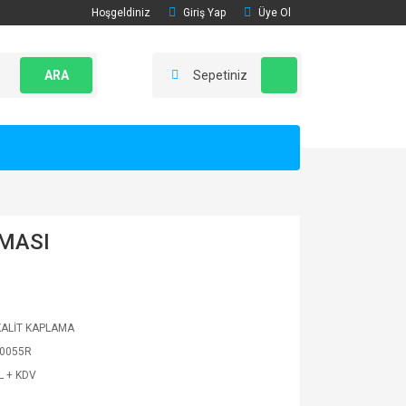
Hoşgeldiniz
Giriş Yap
Üye Ol
ARA
Sepetiniz
MASI
KALİT KAPLAMA
0055R
L + KDV