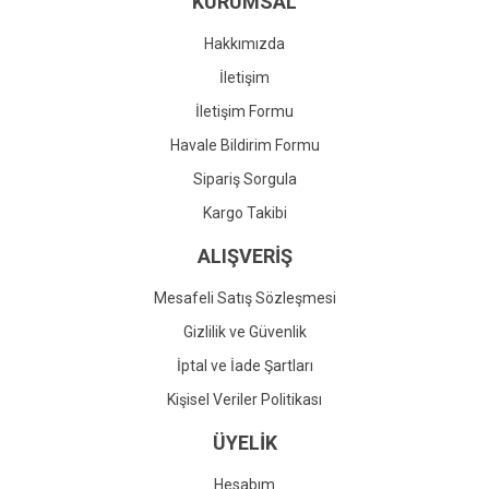
KURUMSAL
Ürün fiyatı diğer sitelerden daha pahalı.
Bu ürüne benzer farklı alternatifler olmalı.
Hakkımızda
İletişim
İletişim Formu
Havale Bildirim Formu
Gönder
Sipariş Sorgula
Kargo Takibi
ALIŞVERİŞ
Mesafeli Satış Sözleşmesi
Gizlilik ve Güvenlik
İptal ve İade Şartları
Kişisel Veriler Politikası
ÜYELİK
Hesabım