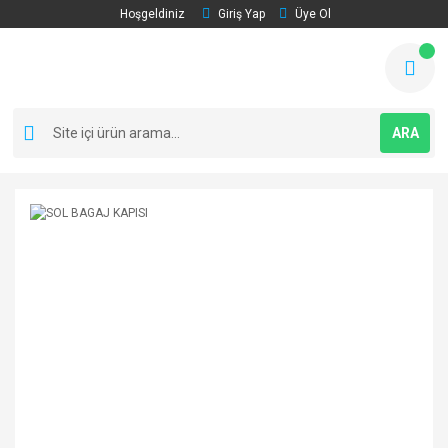
Hoşgeldiniz
Giriş Yap
Üye Ol
ARA