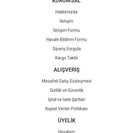
KURUMSAL
Ürün fiyatı diğer sitelerden daha pahalı.
Bu ürüne benzer farklı alternatifler olmalı.
Hakkımızda
İletişim
İletişim Formu
Havale Bildirim Formu
Gönder
Sipariş Sorgula
Kargo Takibi
ALIŞVERİŞ
Mesafeli Satış Sözleşmesi
Gizlilik ve Güvenlik
İptal ve İade Şartları
Kişisel Veriler Politikası
ÜYELİK
Hesabım