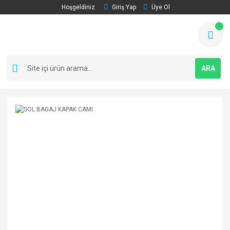
Hoşgeldiniz
Giriş Yap
Üye Ol
ARA