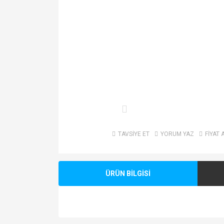
TAVSİYE ET
YORUM YAZ
FİYAT 
ÜRÜN BİLGİSİ
Bu ürünün fiyat bilgisi, resim, ürün açıklamalarında v