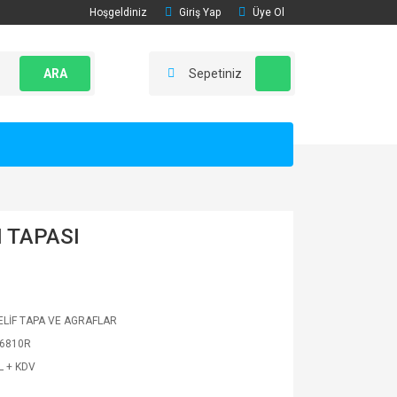
Hoşgeldiniz
Giriş Yap
Üye Ol
ARA
Sepetiniz
 TAPASI
LİF TAPA VE AGRAFLAR
6810R
L + KDV