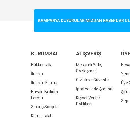
Görüş ve önerileriniz için teşekkür ederiz.
Ürün resmi kalitesiz, bozuk veya görüntülenemiyo
KAMPANYA DUYURULARIMIZDAN HABERDAR OLMA
Ürün açıklamasında eksik bilgiler bulunuyor.
Ürün bilgilerinde hatalar bulunuyor.
Ürün fiyatı diğer sitelerden daha pahalı.
Bu ürüne benzer farklı alternatifler olmalı.
KURUMSAL
ALIŞVERİŞ
ÜYE
Hakkımızda
Mesafeli Satış
Hes
Sözleşmesi
İletişim
Yeni 
Gizlilik ve Güvenlik
İletişim Formu
Üye G
İptal ve İade Şartları
Havale Bildirim
Şifr
Formu
Kişisel Veriler
Sepe
Politikası
Sipariş Sorgula
Kargo Takibi