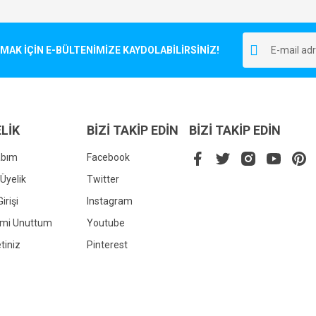
Bu ürüne ilk yorumu siz yapın!
r.
K İÇİN E-BÜLTENİMİZE KAYDOLABİLİRSİNİZ!
Yorum Yaz
LİK
BİZİ TAKİP EDİN
BİZİ TAKİP EDİN
abım
Facebook
Üyelik
Twitter
irişi
Instagram
Gönder
emi Unuttum
Youtube
tiniz
Pinterest