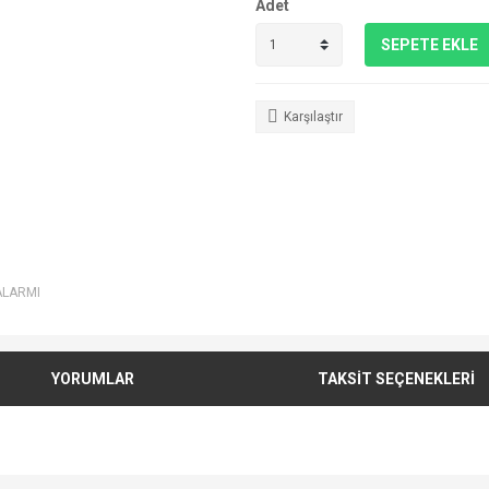
Adet
SEPETE EKLE
Karşılaştır
ALARMI
YORUMLAR
TAKSİT SEÇENEKLERİ
e diğer konularda yetersiz gördüğünüz noktaları öneri formunu kullanarak tarafımı