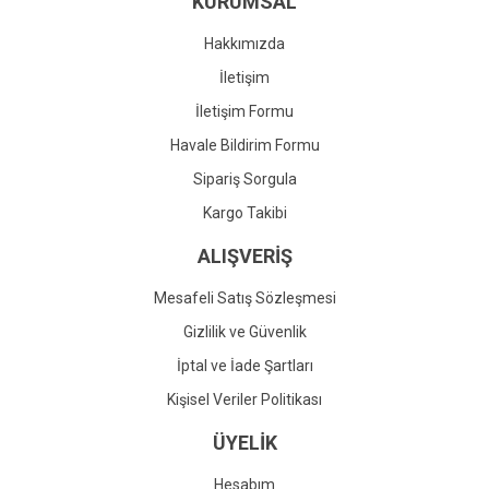
KURUMSAL
Ürün fiyatı diğer sitelerden daha pahalı.
Bu ürüne benzer farklı alternatifler olmalı.
Hakkımızda
İletişim
İletişim Formu
Havale Bildirim Formu
Gönder
Sipariş Sorgula
Kargo Takibi
ALIŞVERİŞ
Mesafeli Satış Sözleşmesi
Gizlilik ve Güvenlik
İptal ve İade Şartları
Kişisel Veriler Politikası
ÜYELİK
Hesabım