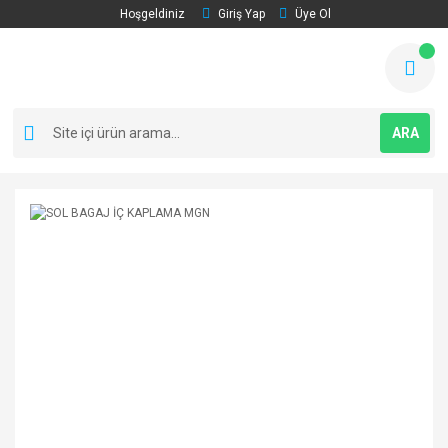
Hoşgeldiniz
Giriş Yap
Üye Ol
ARA