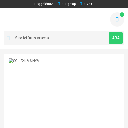
Hoşgeldiniz
Giriş Yap
Üye Ol
ARA