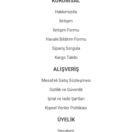
KURUMSAL
Ürün fiyatı diğer sitelerden daha pahalı.
Bu ürüne benzer farklı alternatifler olmalı.
Hakkımızda
İletişim
İletişim Formu
Havale Bildirim Formu
Gönder
Sipariş Sorgula
Kargo Takibi
ALIŞVERİŞ
Mesafeli Satış Sözleşmesi
Gizlilik ve Güvenlik
İptal ve İade Şartları
Kişisel Veriler Politikası
ÜYELİK
Hesabım