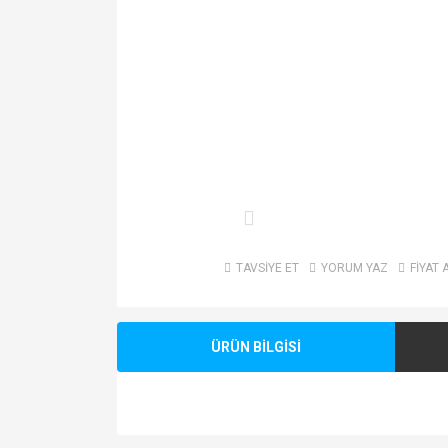
TAVSİYE ET
YORUM YAZ
FİYAT 
ÜRÜN BİLGİSİ
Bu ürünün fiyat bilgisi, resim, ürün açıklamalarında v