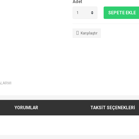
Adet
SEPETE EKLE
Karşılaştır
ALARMI
YORUMLAR
TAKSİT SEÇENEKLERİ
e diğer konularda yetersiz gördüğünüz noktaları öneri formunu kullanarak tarafımı