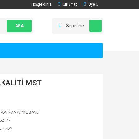
Hoşgeldiniz
Giriş Yap
Üye Ol
ARA
Sepetiniz
AKALİTİ MST
-KAPI-MARŞPİYE BANDI
52177
L + KDV