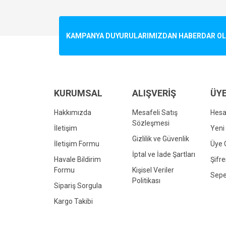
Görüş ve önerileriniz için teşekkür ederiz.
Ürün resmi kalitesiz, bozuk veya görüntülenemiyo
KAMPANYA DUYURULARIMIZDAN HABERDAR OLMA
Ürün açıklamasında eksik bilgiler bulunuyor.
Ürün bilgilerinde hatalar bulunuyor.
Ürün fiyatı diğer sitelerden daha pahalı.
Bu ürüne benzer farklı alternatifler olmalı.
KURUMSAL
ALIŞVERİŞ
ÜYE
Hakkımızda
Mesafeli Satış
Hes
Sözleşmesi
İletişim
Yeni 
Gizlilik ve Güvenlik
İletişim Formu
Üye G
İptal ve İade Şartları
Havale Bildirim
Şifr
Formu
Kişisel Veriler
Sepe
Politikası
Sipariş Sorgula
Kargo Takibi