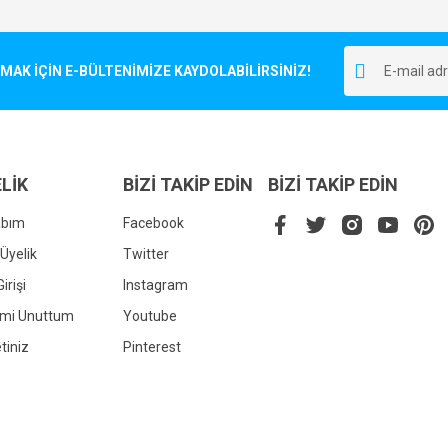
Bu ürüne ilk yorumu siz yapın!
r.
K İÇİN E-BÜLTENİMİZE KAYDOLABİLİRSİNİZ!
Yorum Yaz
LİK
BİZİ TAKİP EDİN
BİZİ TAKİP EDİN
abım
Facebook
Üyelik
Twitter
irişi
Instagram
Gönder
emi Unuttum
Youtube
tiniz
Pinterest