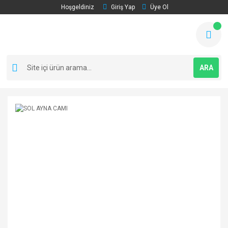
Hoşgeldiniz
Giriş Yap
Üye Ol
ARA