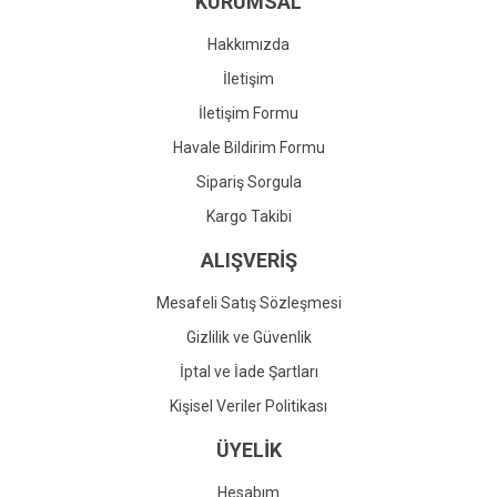
KURUMSAL
Ürün fiyatı diğer sitelerden daha pahalı.
Bu ürüne benzer farklı alternatifler olmalı.
Hakkımızda
İletişim
İletişim Formu
Havale Bildirim Formu
Gönder
Sipariş Sorgula
Kargo Takibi
ALIŞVERİŞ
Mesafeli Satış Sözleşmesi
Gizlilik ve Güvenlik
İptal ve İade Şartları
Kişisel Veriler Politikası
ÜYELİK
Hesabım