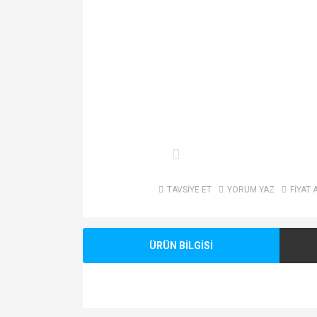
TAVSİYE ET
YORUM YAZ
FİYAT 
ÜRÜN BİLGİSİ
Bu ürünün fiyat bilgisi, resim, ürün açıklamalarında v