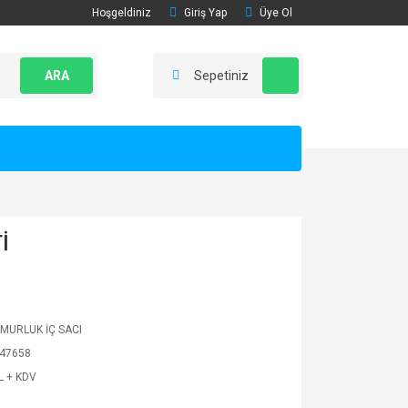
Hoşgeldiniz
Giriş Yap
Üye Ol
ARA
Sepetiniz
İ
MURLUK İÇ SACI
47658
L + KDV