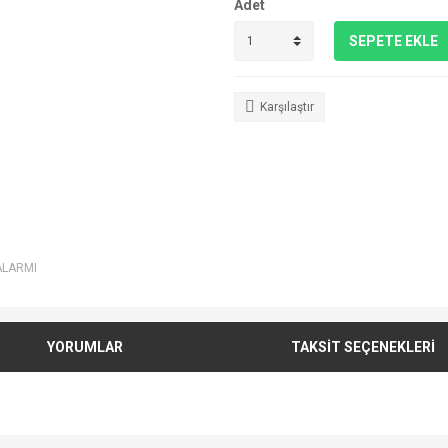
Adet
SEPETE EKLE
Karşılaştır
ALARMI
YORUMLAR
TAKSİT SEÇENEKLERİ
e diğer konularda yetersiz gördüğünüz noktaları öneri formunu kullanarak tarafımı