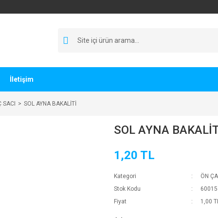
İletişim
 SACI
SOL AYNA BAKALİTİ
SOL AYNA BAKALİT
1,20 TL
Kategori
ÖN ÇA
Stok Kodu
60015
Fiyat
1,00 T