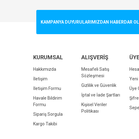
Görüş ve önerileriniz için teşekkür ederiz.
Ürün resmi kalitesiz, bozuk veya görüntülenemiyo
KAMPANYA DUYURULARIMIZDAN HABERDAR OLMA
Ürün açıklamasında eksik bilgiler bulunuyor.
Ürün bilgilerinde hatalar bulunuyor.
Ürün fiyatı diğer sitelerden daha pahalı.
Bu ürüne benzer farklı alternatifler olmalı.
KURUMSAL
ALIŞVERİŞ
ÜYE
Hakkımızda
Mesafeli Satış
Hes
Sözleşmesi
İletişim
Yeni 
Gizlilik ve Güvenlik
İletişim Formu
Üye G
İptal ve İade Şartları
Havale Bildirim
Şifr
Formu
Kişisel Veriler
Sepe
Politikası
Sipariş Sorgula
Kargo Takibi