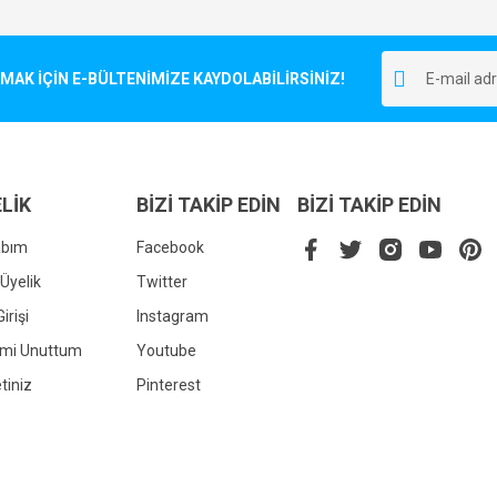
Bu ürüne ilk yorumu siz yapın!
r.
K İÇİN E-BÜLTENİMİZE KAYDOLABİLİRSİNİZ!
Yorum Yaz
LİK
BİZİ TAKİP EDİN
BİZİ TAKİP EDİN
abım
Facebook
Üyelik
Twitter
irişi
Instagram
Gönder
emi Unuttum
Youtube
tiniz
Pinterest