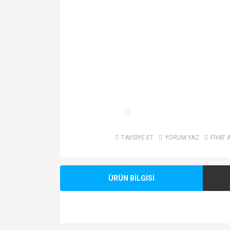
TAVSİYE ET
YORUM YAZ
FİYAT 
ÜRÜN BİLGİSİ
Bu ürünün fiyat bilgisi, resim, ürün açıklamalarında v