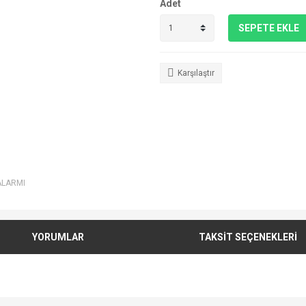
Adet
SEPETE EKLE
Karşılaştır
ALARMI
YORUMLAR
TAKSİT SEÇENEKLERİ
e diğer konularda yetersiz gördüğünüz noktaları öneri formunu kullanarak tarafımı