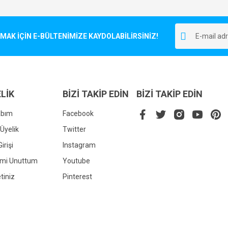
Bu ürüne ilk yorumu siz yapın!
r.
K İÇİN E-BÜLTENİMİZE KAYDOLABİLİRSİNİZ!
Yorum Yaz
LİK
BİZİ TAKİP EDİN
BİZİ TAKİP EDİN
abım
Facebook
Üyelik
Twitter
irişi
Instagram
Gönder
emi Unuttum
Youtube
tiniz
Pinterest