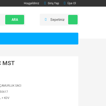
Hoşgeldiniz
Giriş Yap
Üye Ol
ARA
Sepetiniz
C MST
ÇAMURLUK SACI
50617
L + KDV