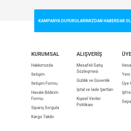
Görüş ve önerileriniz için teşekkür ederiz.
Ürün resmi kalitesiz, bozuk veya görüntülenemiyo
KAMPANYA DUYURULARIMIZDAN HABERDAR OLMA
Ürün açıklamasında eksik bilgiler bulunuyor.
Ürün bilgilerinde hatalar bulunuyor.
Ürün fiyatı diğer sitelerden daha pahalı.
Bu ürüne benzer farklı alternatifler olmalı.
KURUMSAL
ALIŞVERİŞ
ÜYE
Hakkımızda
Mesafeli Satış
Hes
Sözleşmesi
İletişim
Yeni 
Gizlilik ve Güvenlik
İletişim Formu
Üye G
İptal ve İade Şartları
Havale Bildirim
Şifr
Formu
Kişisel Veriler
Sepe
Politikası
Sipariş Sorgula
Kargo Takibi