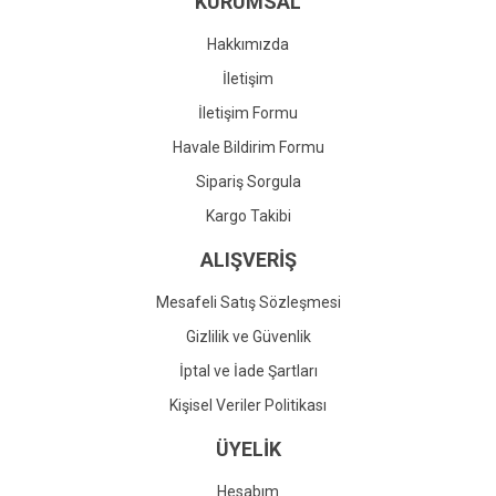
KURUMSAL
Ürün fiyatı diğer sitelerden daha pahalı.
Bu ürüne benzer farklı alternatifler olmalı.
Hakkımızda
İletişim
İletişim Formu
Havale Bildirim Formu
Gönder
Sipariş Sorgula
Kargo Takibi
ALIŞVERİŞ
Mesafeli Satış Sözleşmesi
Gizlilik ve Güvenlik
İptal ve İade Şartları
Kişisel Veriler Politikası
ÜYELİK
Hesabım