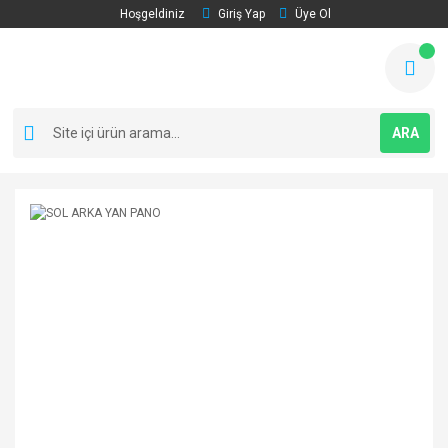
Hoşgeldiniz
Giriş Yap
Üye Ol
ARA