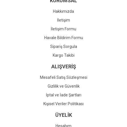
KURUMSAL
Ürün fiyatı diğer sitelerden daha pahalı.
Bu ürüne benzer farklı alternatifler olmalı.
Hakkımızda
İletişim
İletişim Formu
Havale Bildirim Formu
Gönder
Sipariş Sorgula
Kargo Takibi
ALIŞVERİŞ
Mesafeli Satış Sözleşmesi
Gizlilik ve Güvenlik
İptal ve İade Şartları
Kişisel Veriler Politikası
ÜYELİK
Hesabım