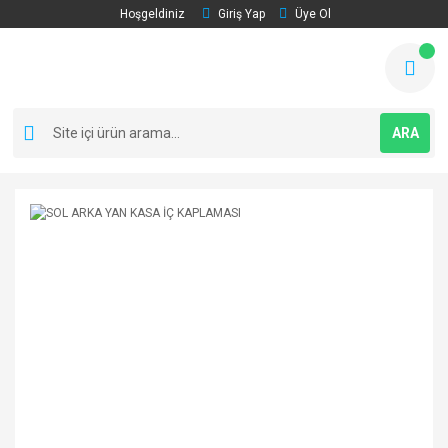
Hoşgeldiniz
Giriş Yap
Üye Ol
ARA