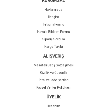
KURUMSAL
Ürün fiyatı diğer sitelerden daha pahalı.
Bu ürüne benzer farklı alternatifler olmalı.
Hakkımızda
İletişim
İletişim Formu
Havale Bildirim Formu
Gönder
Sipariş Sorgula
Kargo Takibi
ALIŞVERİŞ
Mesafeli Satış Sözleşmesi
Gizlilik ve Güvenlik
İptal ve İade Şartları
Kişisel Veriler Politikası
ÜYELİK
Hesabım