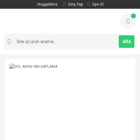
Hoşgeldiniz
Giriş Yap
Üye Ol
ARA