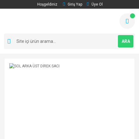
Hoşgeldiniz
Giriş Yap
Üye Ol
ARA