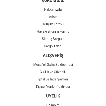
KURUMSAL
Ürün fiyatı diğer sitelerden daha pahalı.
Bu ürüne benzer farklı alternatifler olmalı.
Hakkımızda
İletişim
İletişim Formu
Havale Bildirim Formu
Gönder
Sipariş Sorgula
Kargo Takibi
ALIŞVERİŞ
Mesafeli Satış Sözleşmesi
Gizlilik ve Güvenlik
İptal ve İade Şartları
Kişisel Veriler Politikası
ÜYELİK
Hesabım