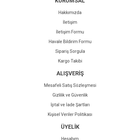
KURUMSAL
Ürün fiyatı diğer sitelerden daha pahalı.
Bu ürüne benzer farklı alternatifler olmalı.
Hakkımızda
İletişim
İletişim Formu
Havale Bildirim Formu
Gönder
Sipariş Sorgula
Kargo Takibi
ALIŞVERİŞ
Mesafeli Satış Sözleşmesi
Gizlilik ve Güvenlik
İptal ve İade Şartları
Kişisel Veriler Politikası
ÜYELİK
Hesabım