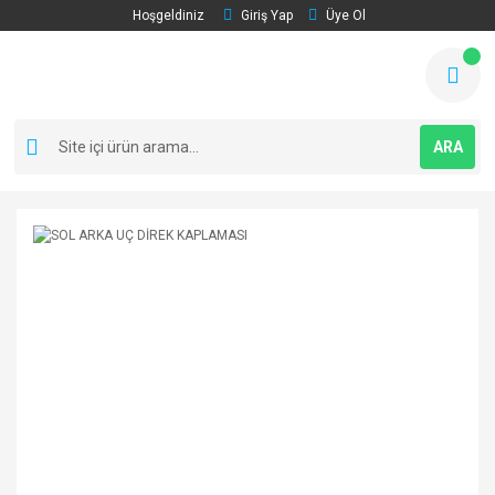
Hoşgeldiniz
Giriş Yap
Üye Ol
ARA