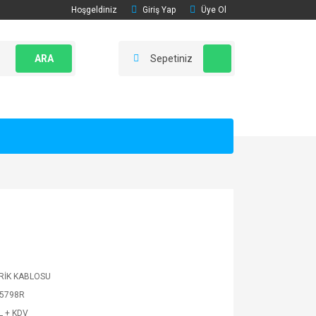
Hoşgeldiniz
Giriş Yap
Üye Ol
ARA
Sepetiniz
RİK KABLOSU
5798R
L + KDV