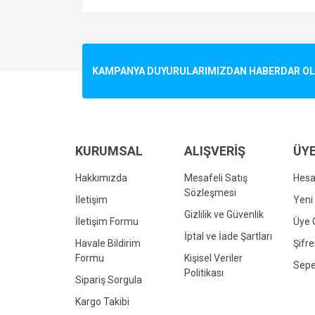
Bu ürünün fiyat bilgisi, resim, ürün açıklamalarında v
Görüş ve önerileriniz için teşekkür ederiz.
Ürün resmi kalitesiz, bozuk veya görüntülenemiyo
KAMPANYA DUYURULARIMIZDAN HABERDAR OLMA
Ürün açıklamasında eksik bilgiler bulunuyor.
Ürün bilgilerinde hatalar bulunuyor.
Ürün fiyatı diğer sitelerden daha pahalı.
Bu ürüne benzer farklı alternatifler olmalı.
KURUMSAL
ALIŞVERİŞ
ÜYE
Hakkımızda
Mesafeli Satış
Hes
Sözleşmesi
İletişim
Yeni 
Gizlilik ve Güvenlik
İletişim Formu
Üye G
İptal ve İade Şartları
Havale Bildirim
Şifr
Formu
Kişisel Veriler
Sepe
Politikası
Sipariş Sorgula
Kargo Takibi