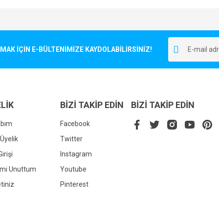
e diğer konularda yetersiz gördüğünüz noktaları öneri formunu kullanarak tarafımı
Bu ürüne ilk yorumu siz yapın!
r.
K İÇİN E-BÜLTENİMİZE KAYDOLABİLİRSİNİZ!
Yorum Yaz
LİK
BİZİ TAKİP EDİN
BİZİ TAKİP EDİN
abım
Facebook
Üyelik
Twitter
irişi
Instagram
Gönder
emi Unuttum
Youtube
tiniz
Pinterest