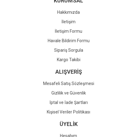
KURUMSAL
Ürün fiyatı diğer sitelerden daha pahalı.
Bu ürüne benzer farklı alternatifler olmalı.
Hakkımızda
İletişim
İletişim Formu
Havale Bildirim Formu
Gönder
Sipariş Sorgula
Kargo Takibi
ALIŞVERİŞ
Mesafeli Satış Sözleşmesi
Gizlilik ve Güvenlik
İptal ve İade Şartları
Kişisel Veriler Politikası
ÜYELİK
Hesabım