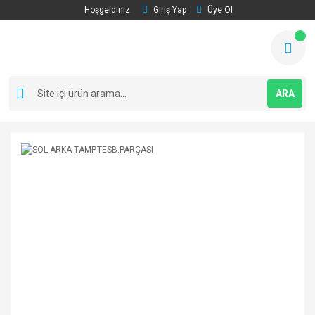
Hoşgeldiniz
Giriş Yap
Üye Ol
ARA