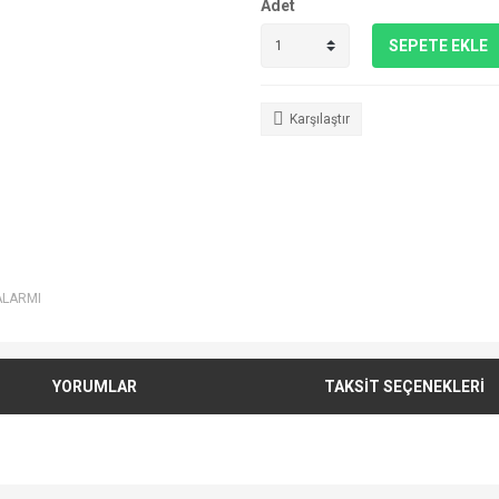
Adet
SEPETE EKLE
Karşılaştır
ALARMI
YORUMLAR
TAKSİT SEÇENEKLERİ
e diğer konularda yetersiz gördüğünüz noktaları öneri formunu kullanarak tarafımı