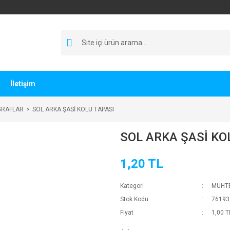
İletişim
GRAFLAR
SOL ARKA ŞASİ KOLU TAPASI
SOL ARKA ŞASİ KO
1,20 TL
Kategori
MUHTE
Stok Kodu
76193
Fiyat
1,00 T