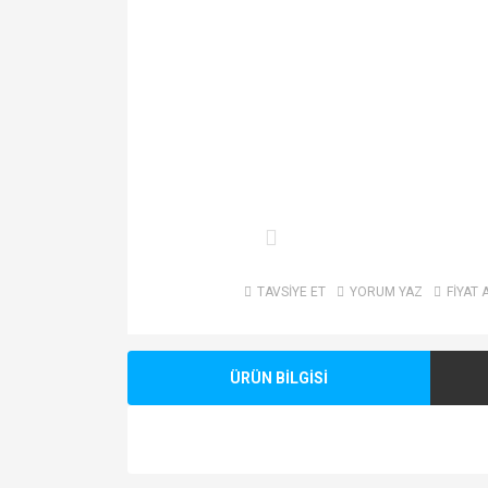
TAVSİYE ET
YORUM YAZ
FİYAT 
ÜRÜN BİLGİSİ
Bu ürünün fiyat bilgisi, resim, ürün açıklamalarında v