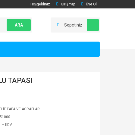
Hoşgeldiniz
Giriş Yap
Üye Ol
ARA
Sepetiniz
LU TAPASI
LİF TAPA VE AGRAFLAR
51000
L + KDV