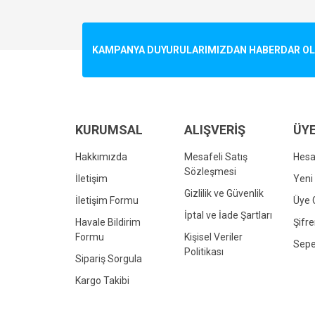
Görüş ve önerileriniz için teşekkür ederiz.
Ürün resmi kalitesiz, bozuk veya görüntülenemiyo
KAMPANYA DUYURULARIMIZDAN HABERDAR OLMA
Ürün açıklamasında eksik bilgiler bulunuyor.
Ürün bilgilerinde hatalar bulunuyor.
Ürün fiyatı diğer sitelerden daha pahalı.
Bu ürüne benzer farklı alternatifler olmalı.
KURUMSAL
ALIŞVERİŞ
ÜYE
Hakkımızda
Mesafeli Satış
Hes
Sözleşmesi
İletişim
Yeni 
Gizlilik ve Güvenlik
İletişim Formu
Üye G
İptal ve İade Şartları
Havale Bildirim
Şifr
Formu
Kişisel Veriler
Sepe
Politikası
Sipariş Sorgula
Kargo Takibi