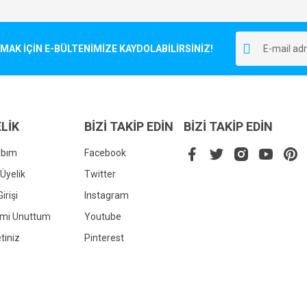
Bu ürüne ilk yorumu siz yapın!
r.
K İÇİN E-BÜLTENİMİZE KAYDOLABİLİRSİNİZ!
Yorum Yaz
LİK
BİZİ TAKİP EDİN
BİZİ TAKİP EDİN
abım
Facebook
Üyelik
Twitter
irişi
Instagram
Gönder
emi Unuttum
Youtube
tiniz
Pinterest