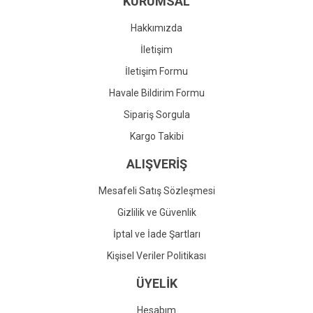
KURUMSAL
Ürün fiyatı diğer sitelerden daha pahalı.
Bu ürüne benzer farklı alternatifler olmalı.
Hakkımızda
İletişim
İletişim Formu
Havale Bildirim Formu
Gönder
Sipariş Sorgula
Kargo Takibi
ALIŞVERİŞ
Mesafeli Satış Sözleşmesi
Gizlilik ve Güvenlik
İptal ve İade Şartları
Kişisel Veriler Politikası
ÜYELİK
Hesabım