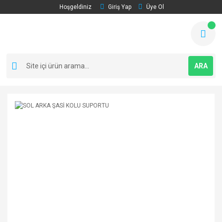
Hoşgeldiniz
Giriş Yap
Üye Ol
ARA