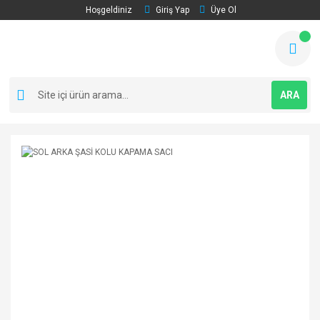
Hoşgeldiniz
Giriş Yap
Üye Ol
ARA