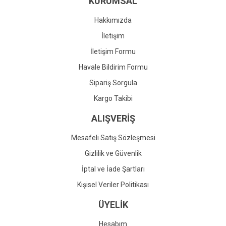
KURUMSAL
Ürün fiyatı diğer sitelerden daha pahalı.
Bu ürüne benzer farklı alternatifler olmalı.
Hakkımızda
İletişim
İletişim Formu
Havale Bildirim Formu
Gönder
Sipariş Sorgula
Kargo Takibi
ALIŞVERİŞ
Mesafeli Satış Sözleşmesi
Gizlilik ve Güvenlik
İptal ve İade Şartları
Kişisel Veriler Politikası
ÜYELİK
Hesabım