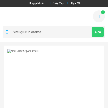
Hoşgeldiniz
Giriş Yap
Üye Ol
ARA