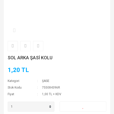
SOL ARKA ŞASİ KOLU
1,20 TL
Kategori
ŞASE
Stok Kodu
755084396R
Fiyat
1,00 TL + KDV