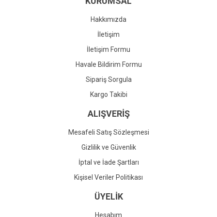
KURUMSAL
Ürün fiyatı diğer sitelerden daha pahalı.
Bu ürüne benzer farklı alternatifler olmalı.
Hakkımızda
İletişim
İletişim Formu
Havale Bildirim Formu
Gönder
Sipariş Sorgula
Kargo Takibi
ALIŞVERİŞ
Mesafeli Satış Sözleşmesi
Gizlilik ve Güvenlik
İptal ve İade Şartları
Kişisel Veriler Politikası
ÜYELİK
Hesabım