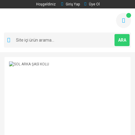
Hoşgeldiniz
Giriş Yap
Üye Ol
ARA