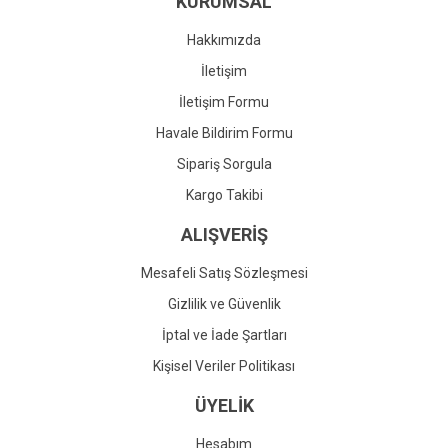
KURUMSAL
Ürün fiyatı diğer sitelerden daha pahalı.
Bu ürüne benzer farklı alternatifler olmalı.
Hakkımızda
İletişim
İletişim Formu
Havale Bildirim Formu
Gönder
Sipariş Sorgula
Kargo Takibi
ALIŞVERİŞ
Mesafeli Satış Sözleşmesi
Gizlilik ve Güvenlik
İptal ve İade Şartları
Kişisel Veriler Politikası
ÜYELİK
Hesabım