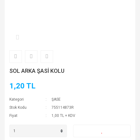
SOL ARKA ŞASİ KOLU
1,20 TL
Kategori
ŞASE
Stok Kodu
755114873R
Fiyat
1,00 TL + KDV