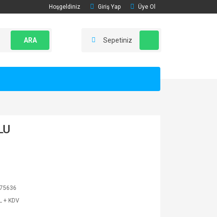
Hoşgeldiniz
Giriş Yap
Üye Ol
ARA
Sepetiniz
LU
75636
L + KDV