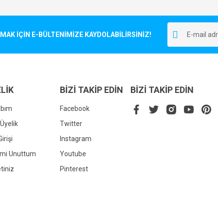
Bu ürüne ilk yorumu siz yapın!
r.
K İÇİN E-BÜLTENİMİZE KAYDOLABİLİRSİNİZ!
Yorum Yaz
LİK
BİZİ TAKİP EDİN
BİZİ TAKİP EDİN
abım
Facebook
Üyelik
Twitter
irişi
Instagram
Gönder
emi Unuttum
Youtube
tiniz
Pinterest