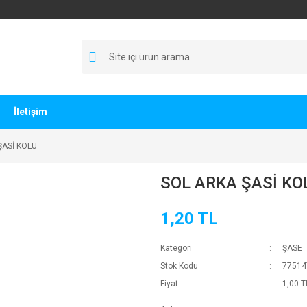
İletişim
ŞASİ KOLU
SOL ARKA ŞASİ KO
1,20 TL
Kategori
ŞASE
Stok Kodu
77514
Fiyat
1,00 T