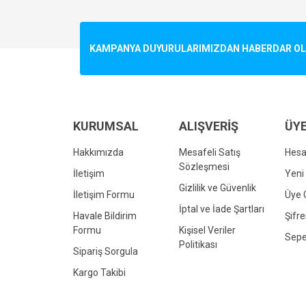
Görüş ve önerileriniz için teşekkür ederiz.
Ürün resmi kalitesiz, bozuk veya görüntülenemiyo
KAMPANYA DUYURULARIMIZDAN HABERDAR OLMA
Ürün açıklamasında eksik bilgiler bulunuyor.
Ürün bilgilerinde hatalar bulunuyor.
Ürün fiyatı diğer sitelerden daha pahalı.
Bu ürüne benzer farklı alternatifler olmalı.
KURUMSAL
ALIŞVERİŞ
ÜYE
Hakkımızda
Mesafeli Satış
Hes
Sözleşmesi
İletişim
Yeni 
Gizlilik ve Güvenlik
İletişim Formu
Üye G
İptal ve İade Şartları
Havale Bildirim
Şifr
Formu
Kişisel Veriler
Sepe
Politikası
Sipariş Sorgula
Kargo Takibi