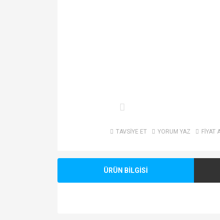
TAVSİYE ET
YORUM YAZ
FİYAT 
ÜRÜN BİLGİSİ
Bu ürünün fiyat bilgisi, resim, ürün açıklamalarında v