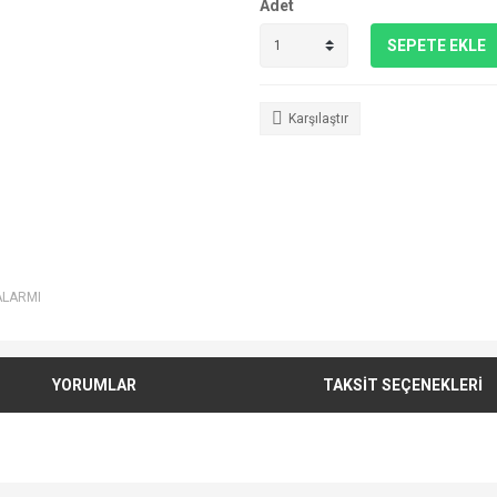
Adet
SEPETE EKLE
Karşılaştır
ALARMI
YORUMLAR
TAKSİT SEÇENEKLERİ
e diğer konularda yetersiz gördüğünüz noktaları öneri formunu kullanarak tarafımı