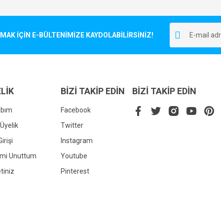
Bu ürüne ilk yorumu siz yapın!
r.
K İÇİN E-BÜLTENİMİZE KAYDOLABİLİRSİNİZ!
Yorum Yaz
LİK
BİZİ TAKİP EDİN
BİZİ TAKİP EDİN
abım
Facebook
Üyelik
Twitter
irişi
Instagram
Gönder
emi Unuttum
Youtube
tiniz
Pinterest