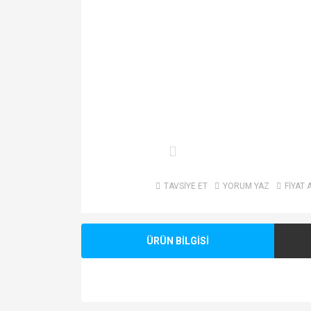
TAVSİYE ET
YORUM YAZ
FİYAT 
ÜRÜN BİLGİSİ
Bu ürünün fiyat bilgisi, resim, ürün açıklamalarında v