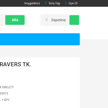
Hoşgeldiniz
Giriş Yap
Üye Ol
ARA
Sepetiniz
TRAVERS TK.
K İSKELETİ
09975
L + KDV