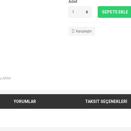
Adet
SEPETE EKLE
Karşılaştır
ALARMI
YORUMLAR
TAKSİT SEÇENEKLERİ
e diğer konularda yetersiz gördüğünüz noktaları öneri formunu kullanarak tarafımı