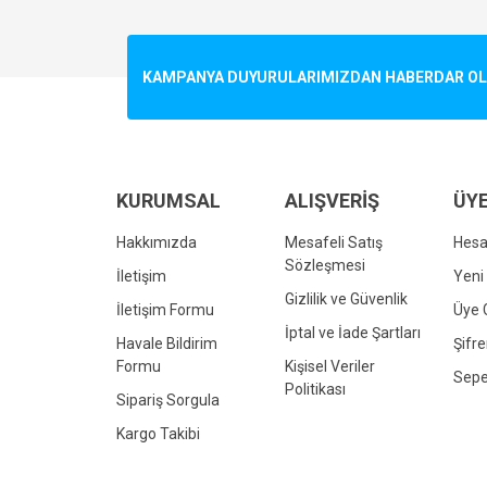
Görüş ve önerileriniz için teşekkür ederiz.
Ürün resmi kalitesiz, bozuk veya görüntülenemiyo
KAMPANYA DUYURULARIMIZDAN HABERDAR OLMA
Ürün açıklamasında eksik bilgiler bulunuyor.
Ürün bilgilerinde hatalar bulunuyor.
Ürün fiyatı diğer sitelerden daha pahalı.
Bu ürüne benzer farklı alternatifler olmalı.
KURUMSAL
ALIŞVERİŞ
ÜYE
Hakkımızda
Mesafeli Satış
Hes
Sözleşmesi
İletişim
Yeni 
Gizlilik ve Güvenlik
İletişim Formu
Üye G
İptal ve İade Şartları
Havale Bildirim
Şifr
Formu
Kişisel Veriler
Sepe
Politikası
Sipariş Sorgula
Kargo Takibi