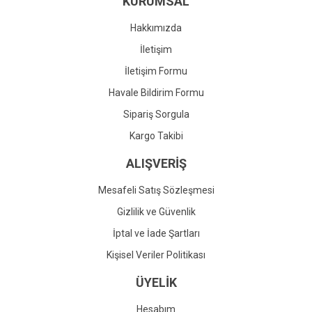
KURUMSAL
Ürün fiyatı diğer sitelerden daha pahalı.
Bu ürüne benzer farklı alternatifler olmalı.
Hakkımızda
İletişim
İletişim Formu
Havale Bildirim Formu
Gönder
Sipariş Sorgula
Kargo Takibi
ALIŞVERİŞ
Mesafeli Satış Sözleşmesi
Gizlilik ve Güvenlik
İptal ve İade Şartları
Kişisel Veriler Politikası
ÜYELİK
Hesabım