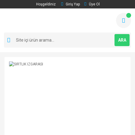
Hoşgeldiniz
Giriş Yap
Üye Ol
ARA