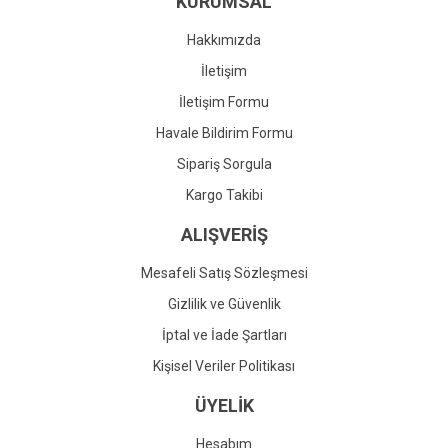
KURUMSAL
Ürün fiyatı diğer sitelerden daha pahalı.
Bu ürüne benzer farklı alternatifler olmalı.
Hakkımızda
İletişim
İletişim Formu
Havale Bildirim Formu
Gönder
Sipariş Sorgula
Kargo Takibi
ALIŞVERİŞ
Mesafeli Satış Sözleşmesi
Gizlilik ve Güvenlik
İptal ve İade Şartları
Kişisel Veriler Politikası
ÜYELİK
Hesabım