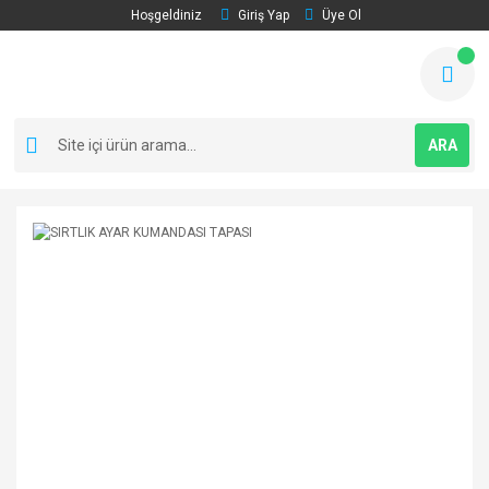
Hoşgeldiniz
Giriş Yap
Üye Ol
ARA