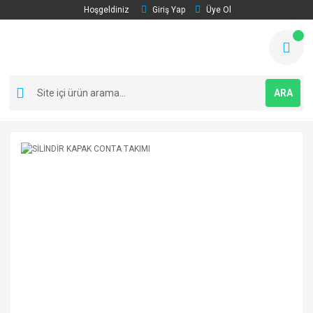
Hoşgeldiniz
Giriş Yap
Üye Ol
ARA