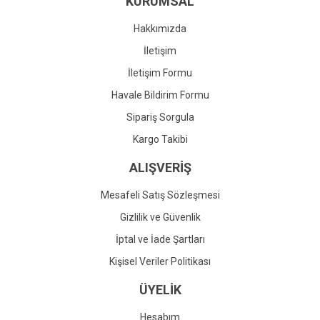
KURUMSAL
Ürün fiyatı diğer sitelerden daha pahalı.
Bu ürüne benzer farklı alternatifler olmalı.
Hakkımızda
İletişim
İletişim Formu
Havale Bildirim Formu
Gönder
Sipariş Sorgula
Kargo Takibi
ALIŞVERİŞ
Mesafeli Satış Sözleşmesi
Gizlilik ve Güvenlik
İptal ve İade Şartları
Kişisel Veriler Politikası
ÜYELİK
Hesabım