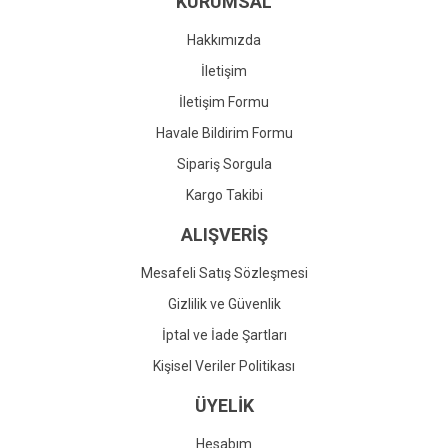
KURUMSAL
Ürün fiyatı diğer sitelerden daha pahalı.
Bu ürüne benzer farklı alternatifler olmalı.
Hakkımızda
İletişim
İletişim Formu
Havale Bildirim Formu
Gönder
Sipariş Sorgula
Kargo Takibi
ALIŞVERİŞ
Mesafeli Satış Sözleşmesi
Gizlilik ve Güvenlik
İptal ve İade Şartları
Kişisel Veriler Politikası
ÜYELİK
Hesabım