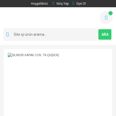
Hoşgeldiniz
Giriş Yap
Üye Ol
ARA