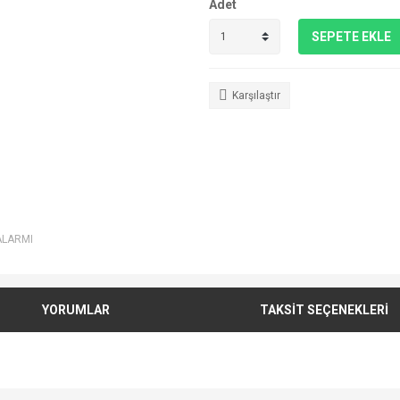
Adet
SEPETE EKLE
Karşılaştır
ALARMI
YORUMLAR
TAKSİT SEÇENEKLERİ
e diğer konularda yetersiz gördüğünüz noktaları öneri formunu kullanarak tarafımı