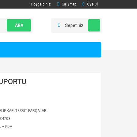
Hoşgeldiniz
Giriş Yap
Üye Ol
ARA
Sepetiniz
SUPORTU
LİF KAPI TESBİT PARÇALARI
34708
L + KDV