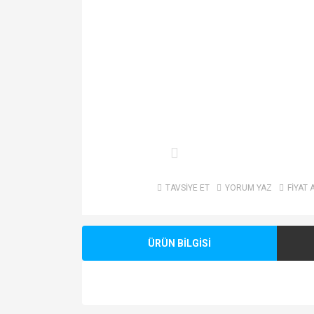
TAVSİYE ET
YORUM YAZ
FİYAT 
ÜRÜN BİLGİSİ
Bu ürünün fiyat bilgisi, resim, ürün açıklamalarında v