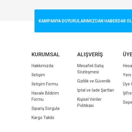
Görüş ve önerileriniz için teşekkür ederiz.
Ürün resmi kalitesiz, bozuk veya görüntülenemiyo
KAMPANYA DUYURULARIMIZDAN HABERDAR OLMA
Ürün açıklamasında eksik bilgiler bulunuyor.
Ürün bilgilerinde hatalar bulunuyor.
Ürün fiyatı diğer sitelerden daha pahalı.
Bu ürüne benzer farklı alternatifler olmalı.
KURUMSAL
ALIŞVERİŞ
ÜYE
Hakkımızda
Mesafeli Satış
Hes
Sözleşmesi
İletişim
Yeni 
Gizlilik ve Güvenlik
İletişim Formu
Üye G
İptal ve İade Şartları
Havale Bildirim
Şifr
Formu
Kişisel Veriler
Sepe
Politikası
Sipariş Sorgula
Kargo Takibi