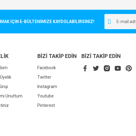
Bu ürüne ilk yorumu siz yapın!
r.
K İÇİN E-BÜLTENİMİZE KAYDOLABİLİRSİNİZ!
Yorum Yaz
LİK
BİZİ TAKİP EDİN
BİZİ TAKİP EDİN
abım
Facebook
Üyelik
Twitter
irişi
Instagram
Gönder
emi Unuttum
Youtube
tiniz
Pinterest